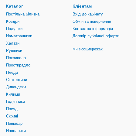
Каталог
Клієнтам
Постільна білизна
Вхід до кабінету
Ковдри
Обмін та повернення
Подушки
Контактна інформація
Наматрацники
Договір публічної оферти
Халати
Ми в соцмережах
Рушники
Покривала
Простирадло
Пледи
Скатертини
Дивандеки
Килими
Годинники
Посуд
Скрині
Пеньюар
Наволочки