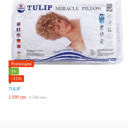
Розпродаж
Хіт
−11%
TULIP
1 595 грн
1 786 грн