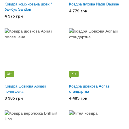
Ковдра комбінована шовк /
Ковдра пухова Natur Daunne
бамбук Santfair
4 779 грн
4 575 грн
Хіт
Хіт
Ковдра шовкова Aonasi
Ковдра шовкова Aonasi
полегшена
стандартна
3 985 грн
4 485 грн