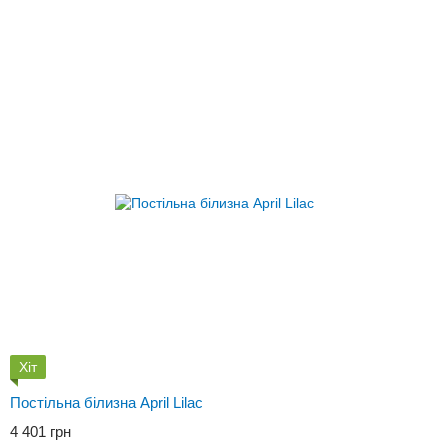
Хіт
Постільна білизна April Lilac
4 401 грн