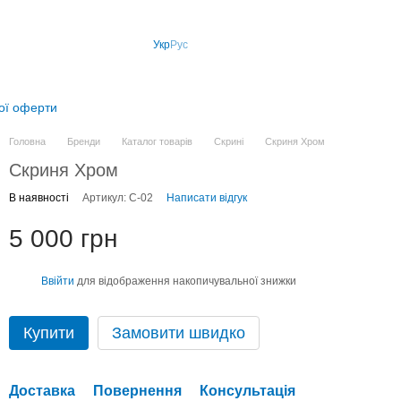
Укр
Рус
ної оферти
Головна
Бренди
Каталог товарів
Скрині
Скриня Хром
Скриня Хром
В наявності
Артикул: С-02
Написати відгук
5 000 грн
Ввійти
для відображення накопичувальної знижки
%
Купити
Замовити швидко
Доставка
Повернення
Консультація