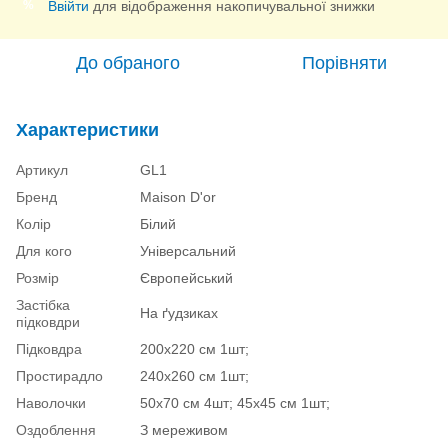
Ввійти
для відображення накопичувальної знижки
%
До обраного
Порівняти
Характеристики
Артикул
GL1
Бренд
Maison D'or
Колір
Білий
Для кого
Універсальний
Розмір
Європейський
Застібка
На ґудзиках
підковдри
Підковдра
200х220 см 1шт;
Простирадло
240х260 см 1шт;
Наволочки
50х70 см 4шт; 45х45 см 1шт;
Оздоблення
З мереживом