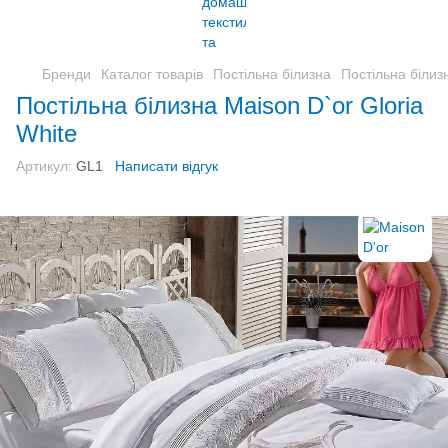
Бренди
Каталог товарів
Постільна білизна
Постільна білиз
Постільна білизна Maison D`or Gloria
White
Артикул:
GL1
Написати відгук