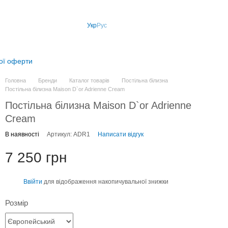
Укр
Рус
ної оферти
Головна
Бренди
Каталог товарів
Постільна білизна
Постільна білизна Maison D`or Adrienne Cream
Постільна білизна Maison D`or Adrienne
Cream
В наявності
Артикул: ADR1
Написати відгук
7 250 грн
Ввійти
для відображення накопичувальної знижки
%
Розмір