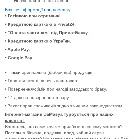
"Новою поштою" по Україні.
Більше інформації про доставку
.
• Готівкою при отриманні.
• Кредитною карткою в Privat24.
• "Оплата частинам" від ПриватБанку.
• Кредитною карткою України.
• Apple Pay.
• Google Pay.
•
Тільки оригінальна (фабрична) продукція.
•
Гарантія якості на весь наш товар.
•
Повернення/обмін при нагоді заводського браку.
•
14 днів на повернення товару.
•
Захист прав споживачів згідно з чинним законодавством.
Інтернет-магазин DaMasya турбується про наших
клієнтів!
Вагаєтесь, що саме хочете придбати в нашому магазині?
Постільна білизна, подушка, плед, чайний сервіз,
а можливо халат? Ми завжди раді відповісти на будь-які Ваші