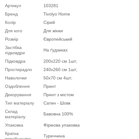
Артикул
103281
Бренд
Tivolyo Home
Колір
Сірий
Для кого
Для жінки
Розмір
Європейський
Застібка
На ґудзиках
підковдри
Підковдра
200х220 см 1шт;
Простирадло
240х260 см 1шт;
Наволочки
50х70 см 4шт;
Оздоблення
Принт
Декорування
Принт з містом
Тип матеріалу
Сатин - Шовк
Склад
Бавовна 100%
матеріалу
Упаковка
Фірмова упаковка
Країна
Туреччина
виробництва