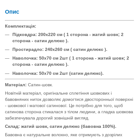
Опис
Комплектація:
Підковдра: 200х220 см ( 1 сторона - жатий шовк; 2
сторона - сатин делюкс ).
Простирадло: 240х260 см ( сатин делюкс ).
Наволочка: 50х70 см 2шт ( 1 сторона - жатий шовк; 2
сторона - сатин делюкс ).
Наволочка: 50х70 см 2шт (сатин делюкс).
Матеріал:
Сатин-шовк.
Новітній матеріал, оригінальне сплетіння шовкових і
бавовняних ниток дозволяє домогтися двосторонньої поверхні
- шовкової і матової сатинової. Це потрібно для того, щоб
сатинова сторона стикалася з тілом людини, а гладка шовкова
забезпечувала дорогий зовнішній вигляд.
Склад: жатий шовк, сатин делюкс (бавовна 100%).
Бавовна є натуральне волокно, яке отримують з дозрілих