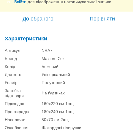
Ввійти
для відображення накопичувальної знижки
%
До обраного
Порівняти
Характеристики
Артикул
NRA7
Бренд
Maison D'or
Колір
Бежевий
Для кого
Універсальний
Розмір
Полуторний
Застібка
На ґудзиках
підковдри
Підковдра
160х220 см 1шт;
Простирадло
180х240 см 1шт;
Наволочки
50х70 см 2шт;
Оздоблення
Жакардові візерунки