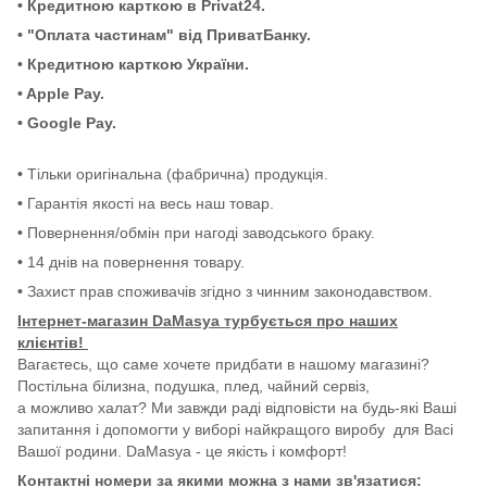
• Кредитною карткою в Privat24.
• "Оплата частинам" від ПриватБанку.
• Кредитною карткою України.
• Apple Pay.
• Google Pay.
•
Тільки оригінальна (фабрична) продукція.
•
Гарантія якості на весь наш товар.
•
Повернення/обмін при нагоді заводського браку.
•
14 днів на повернення товару.
•
Захист прав споживачів згідно з чинним законодавством.
Інтернет-магазин DaMasya турбується про наших
клієнтів!
Вагаєтесь, що саме хочете придбати в нашому магазині?
Постільна білизна, подушка, плед, чайний сервіз,
а можливо халат? Ми завжди раді відповісти на будь-які Ваші
запитання і допомогти у виборі найкращого виробу для Васі
Вашої родини. DaMasya - це якість і комфорт!
Контактні номери за якими можна з нами зв'язатися: