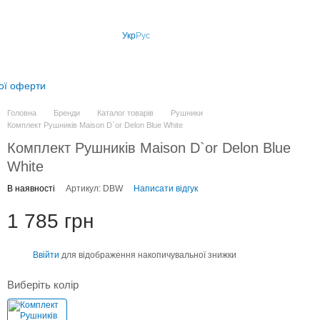
Укр
Рус
ної оферти
Головна
Бренди
Каталог товарів
Рушники
Комплект Рушників Maison D`or Delon Blue White
Комплект Рушників Maison D`or Delon Blue
White
В наявності
Артикул: DBW
Написати відгук
1 785 грн
Ввійти
для відображення накопичувальної знижки
%
Виберіть колір