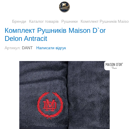
Бренди
Каталог товарів
Рушники
Комплект Рушників Maison
Комплект Рушників Maison D`or
Delon Antracit
Артикул:
DANT
Написати відгук