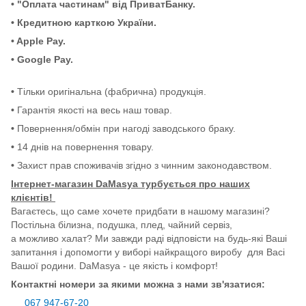
• "Оплата частинам" від ПриватБанку.
• Кредитною карткою України.
• Apple Pay.
• Google Pay.
•
Тільки оригінальна (фабрична) продукція.
•
Гарантія якості на весь наш товар.
•
Повернення/обмін при нагоді заводського браку.
•
14 днів на повернення товару.
•
Захист прав споживачів згідно з чинним законодавством.
Інтернет-магазин DaMasya турбується про наших
клієнтів!
Вагаєтесь, що саме хочете придбати в нашому магазині?
Постільна білизна, подушка, плед, чайний сервіз,
а можливо халат? Ми завжди раді відповісти на будь-які Ваші
запитання і допомогти у виборі найкращого виробу для Васі
Вашої родини. DaMasya - це якість і комфорт!
Контактні номери за якими можна з нами зв'язатися:
067 947-67-20