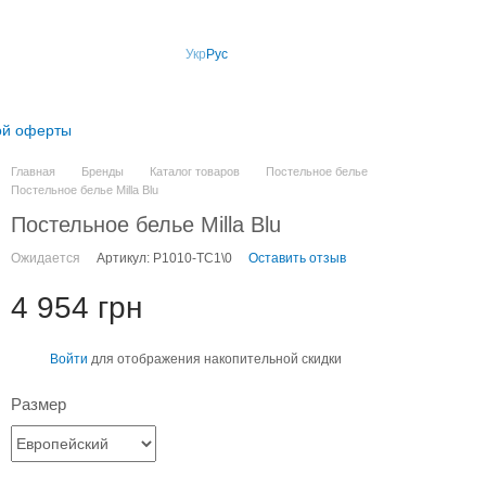
Укр
Рус
ой оферты
Главная
Бренды
Каталог товаров
Постельное белье
Постельное белье Milla Blu
Постельное белье Milla Blu
Ожидается
Артикул: P1010-TС1\0
Оставить отзыв
4 954 грн
Войти
для отображения накопительной скидки
%
Размер